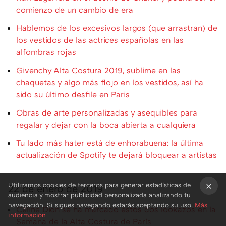
comienzo de un cambio de era
Hablemos de los excesivos largos (que arrastran) de
los vestidos de las actrices españolas en las
alfombras rojas
Givenchy Alta Costura 2019, sublime en las
chaquetas y algo más flojo en los vestidos, así ha
sido su último desfile en Paris
Obras de arte personalizadas y asequibles para
regalar y dejar con la boca abierta a cualquiera
Tu lado más hater está de enhorabuena: la última
actualización de Spotify te dejará bloquear a artistas
Utilizamos cookies de terceros para generar estadísticas de
22 de enero de 2019
audiencia y mostrar publicidad personalizada analizando tu
×
navegación. Si sigues navegando estarás aceptando su uso.
Más
Céline Dion se ha marcado estos dos lookazos en la
información
Semana de la Alta Costura de París