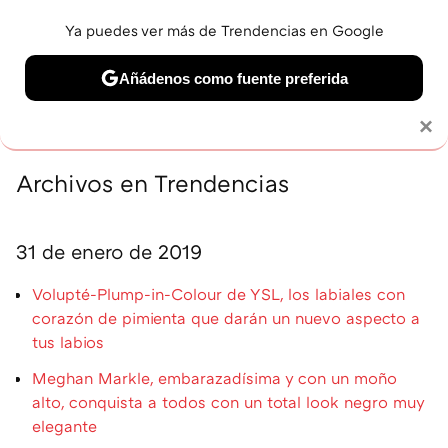
Ya puedes ver más de Trendencias en Google
MENÚ
NUEVO
Añádenos como fuente preferida
BELLEZA
SHOPPING
VIAJES
GASTRO
SNEAKERS
Solo necesitas una cuenta de Google
×
Archivos en Trendencias
31 de enero de 2019
Volupté-Plump-in-Colour de YSL, los labiales con
corazón de pimienta que darán un nuevo aspecto a
tus labios
Meghan Markle, embarazadísima y con un moño
alto, conquista a todos con un total look negro muy
elegante