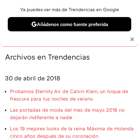
Ya puedes ver más de Trendencias en Google
MENÚ
NUEVO
Añádenos como fuente preferida
BELLEZA
SHOPPING
VIAJES
GASTRO
SNEAKERS
Solo necesitas una cuenta de Google
×
Archivos en Trendencias
30 de abril de 2018
Probamos Eternity Air de Calvin Klein, un toque de
frescura para tus noches de verano
Las portadas de moda del mes de mayo 2018 no
dejarán indiferente a nadie
Los 19 mejores looks de la reina Máxima de Holanda
cinco años después de su coronación