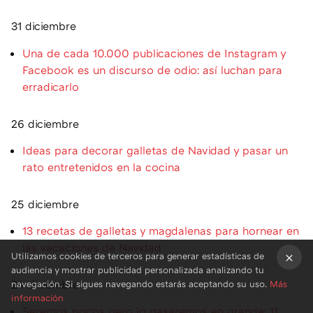
31 diciembre
Una de cada 10.000 publicaciones de Instagram y
Facebook es un discurso de odio: así luchan para
erradicarlo
26 diciembre
Ideas para decorar galletas de Navidad y pasar un
rato entretenidos en la cocina
25 diciembre
13 recetas de galletas y magdalenas para hornear en
las vacaciones de Navidad
Utilizamos cookies de terceros para generar estadísticas de
audiencia y mostrar publicidad personalizada analizando tu
×
24 diciembre
navegación. Si sigues navegando estarás aceptando su uso.
Más
información
Seremos pocos pero lo pasaremos en grande: 11