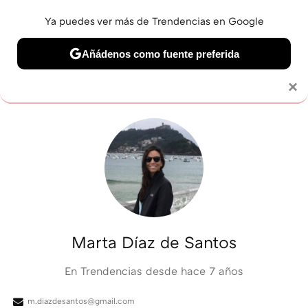
Ya puedes ver más de Trendencias en Google
MENÚ
NUEVO
Añádenos como fuente preferida
BELLEZA
SHOPPING
VIAJES
GASTRO
SNEAKERS
Solo necesitas una cuenta de Google
×
Marta Díaz de Santos
En Trendencias desde
hace 7 años
m.diazdesantos@gmail.com