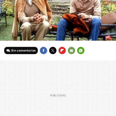
Sin comentarios
FACEBOOK
TWITTER
FLIPBOARD
E-
WHATSAPP
MAIL