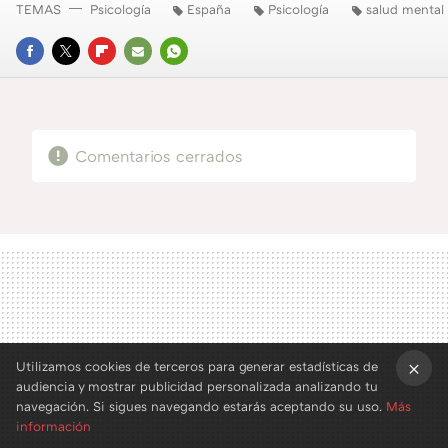
TEMAS
Psicología
España
Psicología
salud mental
FACEBOOK
TWITTER
FLIPBOARD
E-
WHATSAPP
MAIL
Comentarios cerrados
Utilizamos cookies de terceros para generar estadísticas de
audiencia y mostrar publicidad personalizada analizando tu
×
navegación. Si sigues navegando estarás aceptando su uso.
Más
información