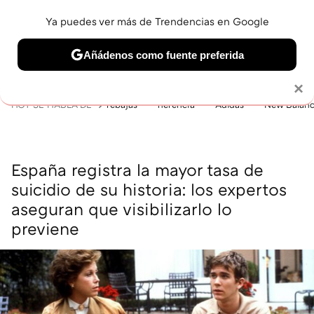
Ya puedes ver más de Trendencias en Google
MENÚ
NUEVO
Añádenos como fuente preferida
BELLEZA
SHOPPING
VIAJES
GASTRO
SNEAKERS
Solo necesitas una cuenta de Google
×
HOY SE HABLA DE
rebajas
herencia
Adidas
New Balan
España registra la mayor tasa de
suicidio de su historia: los expertos
aseguran que visibilizarlo lo
previene