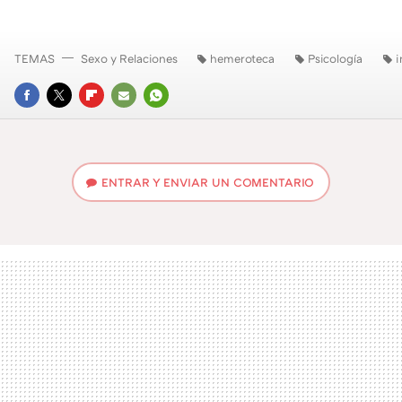
TEMAS
Sexo y Relaciones
hemeroteca
Psicología
i
FACEBOOK
TWITTER
FLIPBOARD
E-
WHATSAPP
MAIL
ENTRAR Y ENVIAR UN COMENTARIO