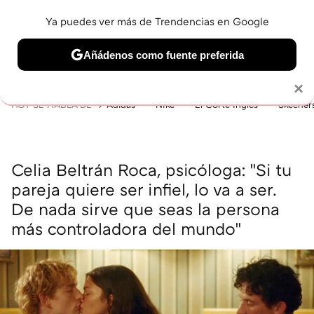
Ya puedes ver más de Trendencias en Google
MENÚ
NUEVO
Añádenos como fuente preferida
BELLEZA
SHOPPING
VIAJES
GASTRO
SNEAKERS
Solo necesitas una cuenta de Google
×
HOY SE HABLA DE
Adidas
Nike
El Corte Inglés
Skecher
Celia Beltrán Roca, psicóloga: "Si tu
pareja quiere ser infiel, lo va a ser.
De nada sirve que seas la persona
más controladora del mundo"