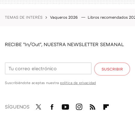
TEMAS DE INTERÉS
Vaqueros 2026
Libros recomendados 2
RECIBE "In/Out", NUESTRA NEWSLETTER SEMANAL
SUSCRIBIR
Suscribiéndote aceptas nuestra
política de privacidad
SÍGUENOS
Twit
Fac
You
Inst
RSS
Flip
ter
ebo
tub
agr
boa
ok
e
am
rd