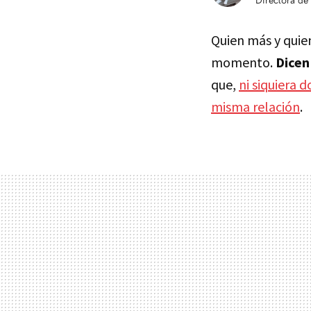
Directora de
Quien más y quie
momento.
Dicen
que,
ni siquiera 
misma relación
.