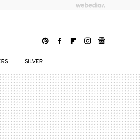
ERS
SILVER
PINTEREST
FACEBOOK
FLIPBOARD
INSTAGRAM
GOOGLENEWS