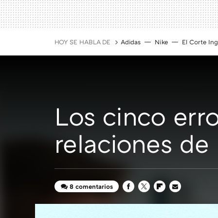
HOY SE HABLA DE
Adidas
Nike
El Corte Ing
Los cinco err
relaciones de 
8 comentarios
FACEBOOK
TWITTER
FLIPBOARD
E-
MAIL