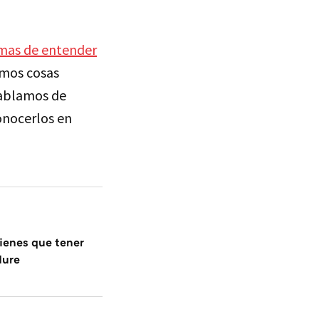
mas de entender
emos cosas
hablamos de
onocerlos en
ienes que tener
dure