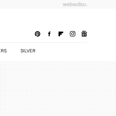
ERS
SILVER
PINTEREST
FACEBOOK
FLIPBOARD
INSTAGRAM
GOOGLENEWS