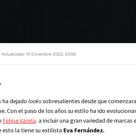
Actualizado 15 Diciembre 2022, 20:56
a
 ha dejado
looks
sobresalientes desde que comenzara 
ipe. Con el paso de los años su estilo ha ido evolucion
en
Felipe Varela,
a incluir una gran variedad de marcas e
esto la tiene su estilista
Eva Fernández.