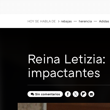
HOY SE HABLA DE
rebajas
herencia
Adidas
Reina Letizia:
impactantes
Sin comentarios
FACEBOOK
TWITTER
FLIPBOARD
E-
MAIL