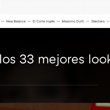
New Balance
El Corte Inglés
Massimo Dutti
Skechers
 los 33 mejores loo