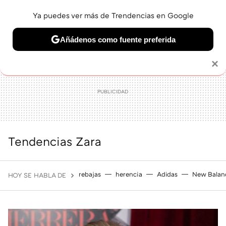
Ya puedes ver más de Trendencias en Google
MENÚ
NUEVO
Añádenos como fuente preferida
BELLEZA
SHOPPING
VIAJES
GASTRO
SNEAKERS
Solo necesitas una cuenta de Google
×
Tendencias Zara
rebajas
herencia
Adidas
New Balan
HOY SE HABLA DE