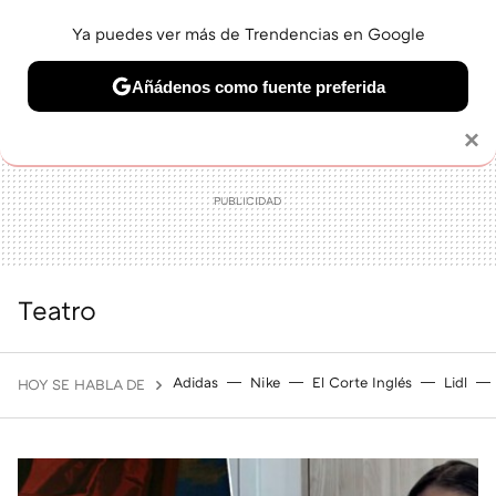
Ya puedes ver más de Trendencias en Google
MENÚ
NUEVO
Añádenos como fuente preferida
BELLEZA
SHOPPING
VIAJES
GASTRO
SNEAKERS
Solo necesitas una cuenta de Google
×
Teatro
Adidas
Nike
El Corte Inglés
Lidl
HOY SE HABLA DE