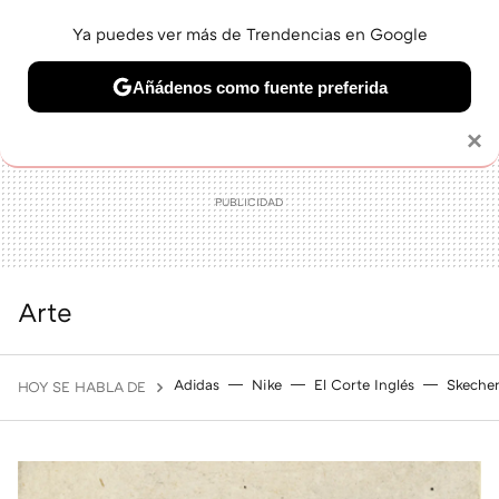
Ya puedes ver más de Trendencias en Google
MENÚ
NUEVO
Añádenos como fuente preferida
BELLEZA
SHOPPING
VIAJES
GASTRO
SNEAKERS
Solo necesitas una cuenta de Google
×
Arte
Adidas
Nike
El Corte Inglés
Skeche
HOY SE HABLA DE