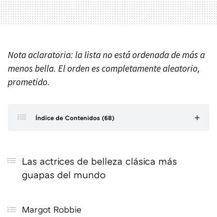
Nota aclaratoria: la lista no está ordenada de más a
menos bella. El orden es completamente aleatorio,
prometido.
Índice de Contenidos (68)
Las actrices de belleza clásica más guapas del mundo
Las actrices de belleza clásica más
Margot Robbie
guapas del mundo
Anne Hathaway
Emma Watson
Margot Robbie
Nicola Coughlan