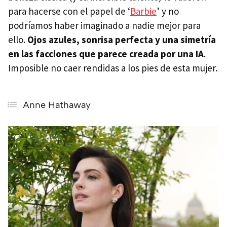
Mila Kunis
para hacerse con el papel de ‘
Barbie
’ y no
podríamos haber imaginado a nadie mejor para
Zoë Kravitz
ello.
Ojos azules, sonrisa perfecta y una simetría
Jessica Chastain
en las facciones que parece creada por una IA
.
Las actrices menores de 30 años más guapas de
Imposible no caer rendidas a los pies de esta mujer.
Hollywood
Sydney Sweeney
Anne Hathaway
Florence Pugh
Zendaya
Jenna Ortega
Sophie Turner
Hunter Schafer
Las actrices mayores de 50 años más guapas de
Hollywood