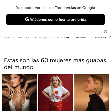
Ya puedes ver más de Trendencias en Google
MENÚ
NUEVO
Añádenos como fuente preferida
BELLEZA
SHOPPING
VIAJES
GASTRO
SNEAKERS
Solo necesitas una cuenta de Google
×
HOY SE HABLA DE
rebajas
herencia
Adidas
New Balan
Estas son las 60 mujeres más guapas
del mundo