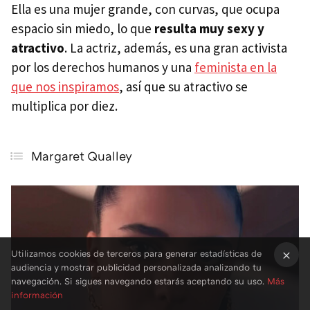
Ella es una mujer grande, con curvas, que ocupa
espacio sin miedo, lo que
resulta muy sexy y
atractivo
. La actriz, además, es una gran activista
por los derechos humanos y una
feminista en la
que nos inspiramos
, así que su atractivo se
multiplica por diez.
Margaret Qualley
Utilizamos cookies de terceros para generar estadísticas de
audiencia y mostrar publicidad personalizada analizando tu
×
navegación. Si sigues navegando estarás aceptando su uso.
Más
información