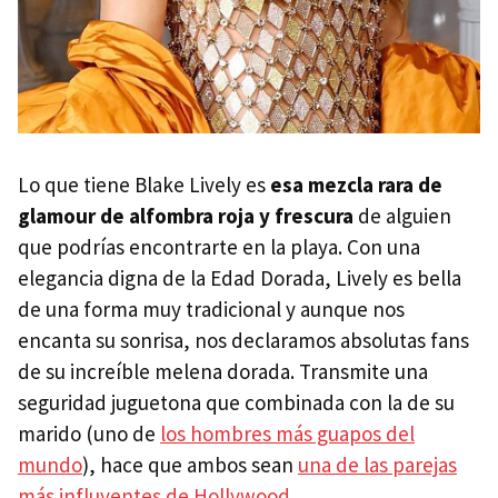
Lo que tiene Blake Lively es
esa mezcla rara de
glamour de alfombra roja y frescura
de alguien
que podrías encontrarte en la playa. Con una
elegancia digna de la Edad Dorada, Lively es bella
de una forma muy tradicional y aunque nos
encanta su sonrisa, nos declaramos absolutas fans
de su increíble melena dorada. Transmite una
seguridad juguetona que combinada con la de su
marido (uno de
los hombres más guapos del
mundo
), hace que ambos sean
una de las parejas
más influyentes de Hollywood
.