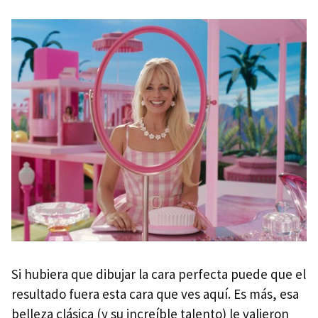
Ana de Armas
Blake Lively
Scarlett Johansson
Emilia Clarke
Lupita Nyong'o
Gemma Chan
Actrices atractivas de una forma diferente
Gwendoline Christie
Jameela Jamil
Margaret Qualley
Si hubiera que dibujar la cara perfecta puede que el
Anya Taylor Joy
resultado fuera esta cara que ves aquí. Es más, esa
Emma Stone
belleza clásica (y su increíble talento) le valieron