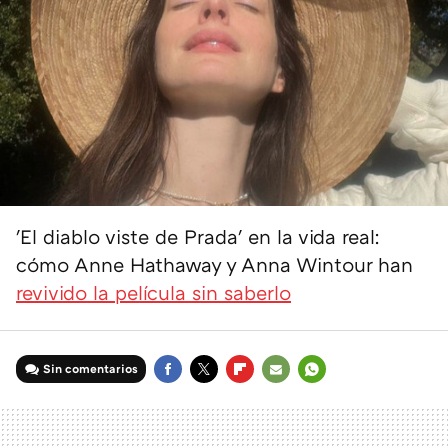
'El diablo viste de Prada' en la vida real:
cómo Anne Hathaway y Anna Wintour han
revivido la película sin saberlo
Sin comentarios
FACEBOOK
TWITTER
FLIPBOARD
E-
WHATSAPP
MAIL