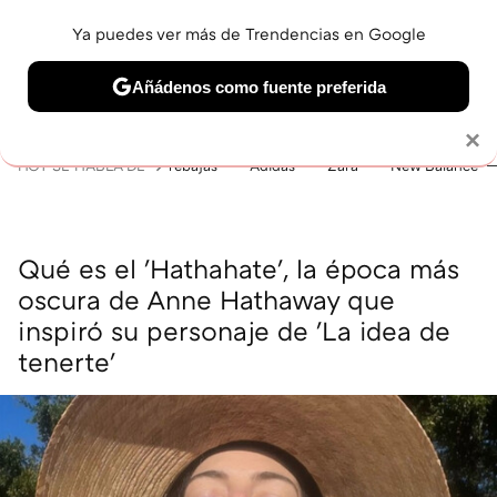
Ya puedes ver más de Trendencias en Google
MENÚ
NUEVO
Añádenos como fuente preferida
BELLEZA
SHOPPING
VIAJES
GASTRO
SNEAKERS
Solo necesitas una cuenta de Google
×
HOY SE HABLA DE
rebajas
Adidas
Zara
New Balance
Qué es el 'Hathahate', la época más
oscura de Anne Hathaway que
inspiró su personaje de 'La idea de
tenerte'