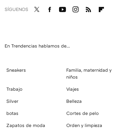
SÍGUENOS
Twit
Fac
You
Inst
RSS
Flip
ter
ebo
tub
agr
boa
ok
e
am
rd
En Trendencias hablamos de...
Sneakers
Familia, maternidad y
niños
Trabajo
Viajes
Silver
Belleza
botas
Cortes de pelo
Zapatos de moda
Orden y limpieza