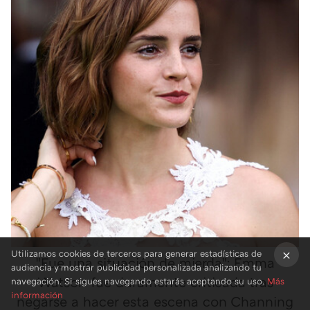
Utilizamos cookies de terceros para generar estadísticas de
"Fue una situación de mierda": Emma
audiencia y mostrar publicidad personalizada analizando tu
Watson fue duramente criticada tras
×
navegación. Si sigues navegando estarás aceptando su uso.
Más
información
negarse a hacer esta escena con Channing