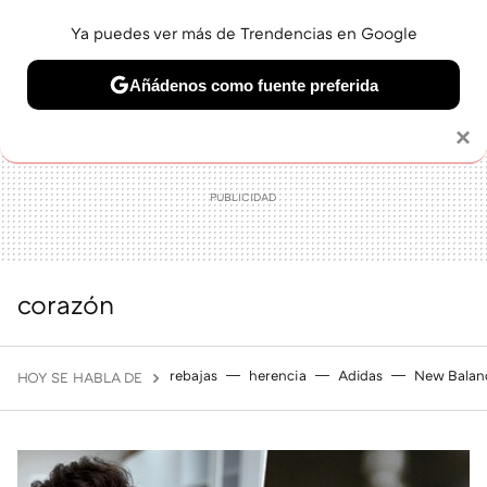
Ya puedes ver más de Trendencias en Google
MENÚ
NUEVO
Añádenos como fuente preferida
BELLEZA
SHOPPING
VIAJES
GASTRO
SNEAKERS
Solo necesitas una cuenta de Google
×
corazón
rebajas
herencia
Adidas
New Balan
HOY SE HABLA DE