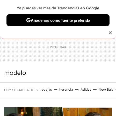
Ya puedes ver más de Trendencias en Google
MENÚ
NUEVO
Añádenos como fuente preferida
BELLEZA
SHOPPING
VIAJES
GASTRO
SNEAKERS
Solo necesitas una cuenta de Google
×
modelo
rebajas
herencia
Adidas
New Balan
HOY SE HABLA DE