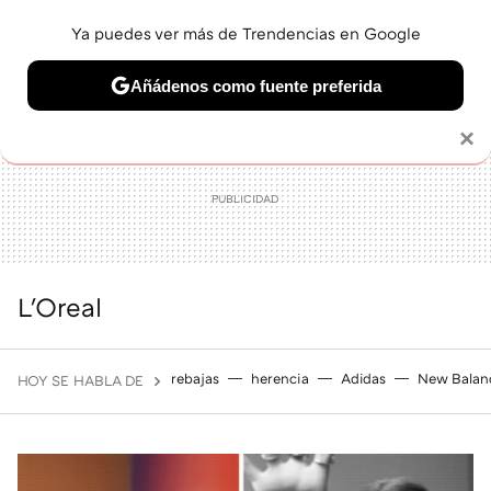
Ya puedes ver más de Trendencias en Google
MENÚ
NUEVO
Añádenos como fuente preferida
BELLEZA
SHOPPING
VIAJES
GASTRO
SNEAKERS
Solo necesitas una cuenta de Google
×
L'Oreal
rebajas
herencia
Adidas
New Balan
HOY SE HABLA DE