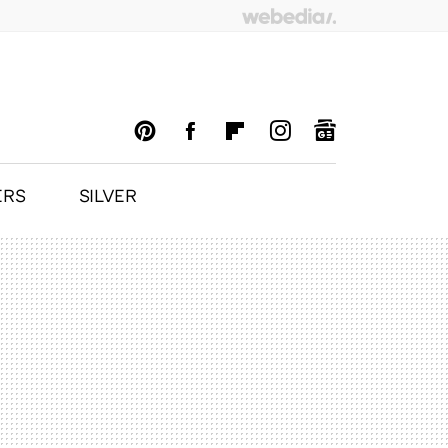
ERS
SILVER
PINTEREST
FACEBOOK
FLIPBOARD
INSTAGRAM
GOOGLENEWS