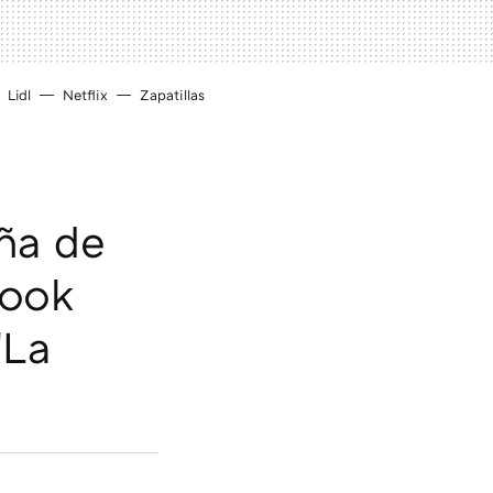
Lidl
Netflix
Zapatillas
ña de
look
"La