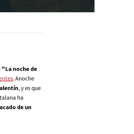
e
"La noche de
entes
. Anoche
alentín
, y es que
atalana ha
sacado de un