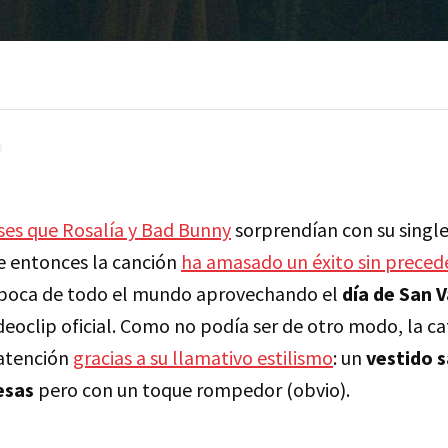
es que Rosalía y Bad Bunny
sorprendían con su singl
de entonces la canción
ha amasado un éxito sin preced
n boca de todo el mundo aprovechando el
día de San V
deoclip oficial. Como no podía ser de otro modo, la c
 atención
gracias a su llamativo estilismo
: un
vestido 
esas
pero con un toque rompedor (obvio).