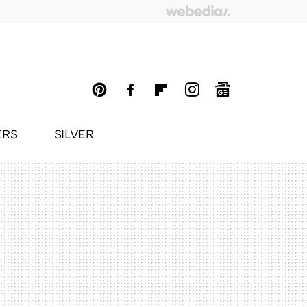
ERS
SILVER
PINTEREST
FACEBOOK
FLIPBOARD
INSTAGRAM
GOOGLENEWS