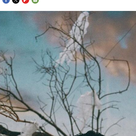
FACEBOOK
TWITTER
FLIPBOARD
E-
MAIL