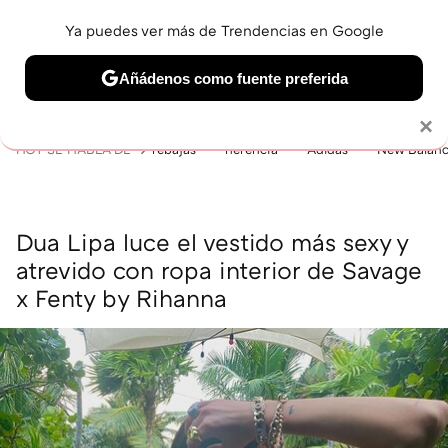
Ya puedes ver más de Trendencias en Google
MENÚ
NUEVO
Añádenos como fuente preferida
BELLEZA
SHOPPING
VIAJES
GASTRO
SNEAKERS
Solo necesitas una cuenta de Google
×
HOY SE HABLA DE
rebajas
herencia
Adidas
New Balan
Dua Lipa luce el vestido más sexy y
atrevido con ropa interior de Savage
x Fenty by Rihanna