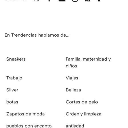
Twit
Fac
You
Inst
RSS
Flip
ter
ebo
tub
agr
boa
ok
e
am
rd
En Trendencias hablamos de...
Sneakers
Familia, maternidad y
niños
Trabajo
Viajes
Silver
Belleza
botas
Cortes de pelo
Zapatos de moda
Orden y limpieza
pueblos con encanto
antiedad