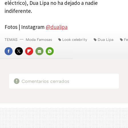
eléctrico), Dua Lipa no ha dejado a nadie
indiferente.
Fotos | Instagram
@dualipa
TEMAS
Moda Famosas
Look celebrity
Dua Lipa
Fe
FACEBOOK
TWITTER
FLIPBOARD
E-
WHATSAPP
MAIL
Comentarios cerrados