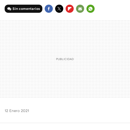
Sin comentarios
FACEBOOK
TWITTER
FLIPBOARD
E-
WHATSAPP
MAIL
12 Enero 2021