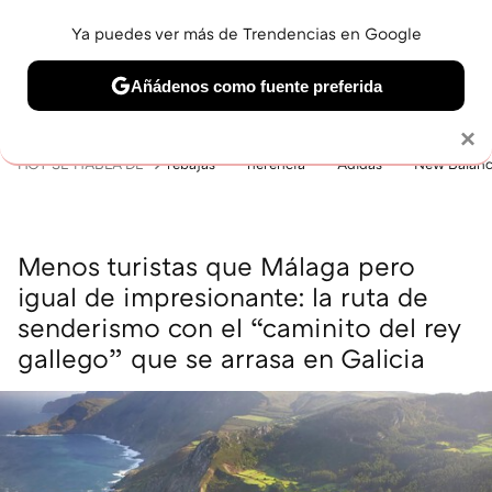
Ya puedes ver más de Trendencias en Google
MENÚ
NUEVO
Añádenos como fuente preferida
BELLEZA
SHOPPING
VIAJES
GASTRO
SNEAKERS
Solo necesitas una cuenta de Google
×
HOY SE HABLA DE
rebajas
herencia
Adidas
New Balan
Menos turistas que Málaga pero
igual de impresionante: la ruta de
senderismo con el “caminito del rey
gallego” que se arrasa en Galicia