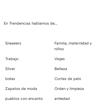
ter
ebo
tub
agr
boa
ok
e
am
rd
En Trendencias hablamos de...
Sneakers
Familia, maternidad y
niños
Trabajo
Viajes
Silver
Belleza
botas
Cortes de pelo
Zapatos de moda
Orden y limpieza
pueblos con encanto
antiedad