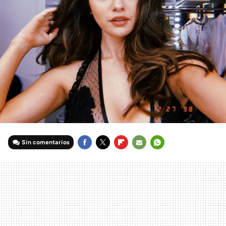
Sin comentarios
FACEBOOK
TWITTER
FLIPBOARD
E-
WHATSAPP
MAIL