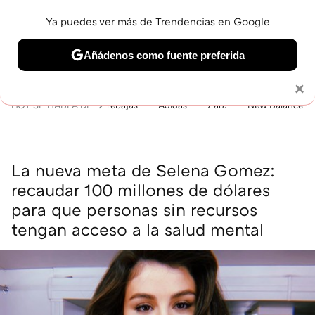
Ya puedes ver más de Trendencias en Google
MENÚ
NUEVO
Añádenos como fuente preferida
BELLEZA
SHOPPING
VIAJES
GASTRO
SNEAKERS
Solo necesitas una cuenta de Google
×
HOY SE HABLA DE
rebajas
Adidas
Zara
New Balance
La nueva meta de Selena Gomez:
recaudar 100 millones de dólares
para que personas sin recursos
tengan acceso a la salud mental