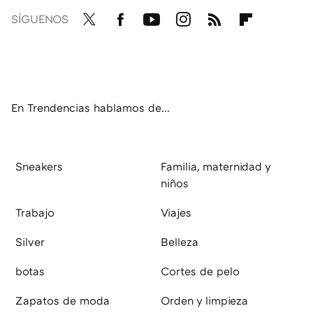
SÍGUENOS
Twit
Fac
You
Inst
RSS
Flip
ter
ebo
tub
agr
boa
ok
e
am
rd
En Trendencias hablamos de...
Sneakers
Familia, maternidad y
niños
Trabajo
Viajes
Silver
Belleza
botas
Cortes de pelo
Zapatos de moda
Orden y limpieza