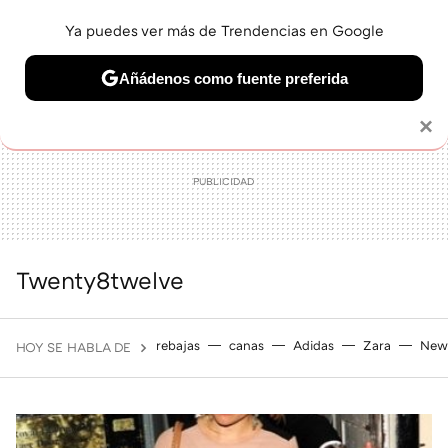
Ya puedes ver más de Trendencias en Google
MENÚ
NUEVO
Añádenos como fuente preferida
BELLEZA
SHOPPING
VIAJES
GASTRO
SNEAKERS
Solo necesitas una cuenta de Google
×
Twenty8twelve
rebajas
canas
Adidas
Zara
New
HOY SE HABLA DE