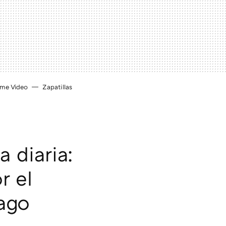
ime Video
Zapatillas
a diaria:
r el
hago