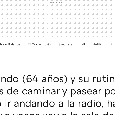
New Balance
El Corte Inglés
Skechers
Lidl
Netflix
Pr
indo (64 años) y su rutin
 de caminar y pasear po
o ir andando a la radio, 