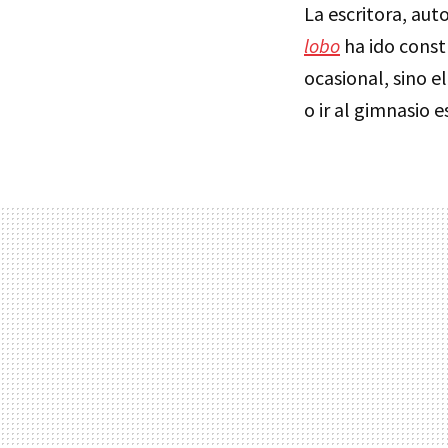
La escritora, au
lobo
ha ido const
ocasional, sino e
o ir al gimnasio