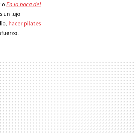
s
o
En la boca del
 un lujo
dio,
hacer pilates
sfuerzo.