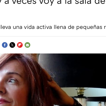
y a veces voy a la sala de
lleva una vida activa llena de pequeñas 
FACEBOOK
TWITTER
FLIPBOARD
E-
MAIL