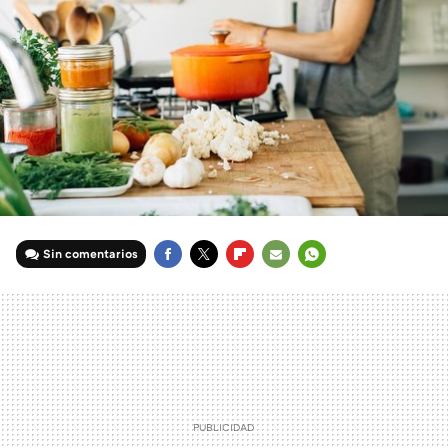
Sin comentarios
FACEBOOK
TWITTER
FLIPBOARD
E-
WHATSAPP
MAIL