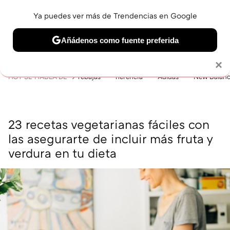
Ya puedes ver más de Trendencias en Google
MENÚ
NUEVO
Añádenos como fuente preferida
BELLEZA
SHOPPING
VIAJES
GASTRO
SNEAKERS
Solo necesitas una cuenta de Google
×
HOY SE HABLA DE
rebajas
herencia
Adidas
New Balan
23 recetas vegetarianas fáciles con
las asegurarte de incluir más fruta y
verdura en tu dieta