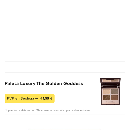
Paleta Luxury The Golden Goddess
PVP en Seohora —
41,59
€
El precio podría variar. Obtenemos comisión por estos enlaces