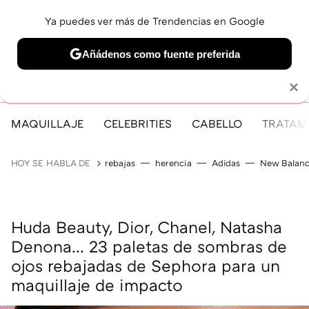
Ya puedes ver más de Trendencias en Google
MENÚ
NUEVO
Añádenos como fuente preferida
Solo necesitas una cuenta de Google
×
MAQUILLAJE
CELEBRITIES
CABELLO
TRATAMI
HOY SE HABLA DE
rebajas
herencia
Adidas
New Balan
Huda Beauty, Dior, Chanel, Natasha
Denona... 23 paletas de sombras de
ojos rebajadas de Sephora para un
maquillaje de impacto