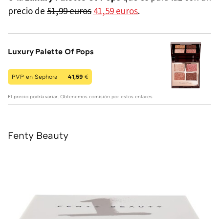
precio de
51,99 euros
41,59 euros
.
Luxury Palette Of Pops
PVP en Sephora —
41,59
€
El precio podría variar. Obtenemos comisión por estos enlaces
Fenty Beauty