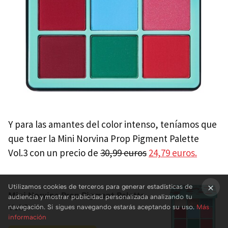
Y para las amantes del color intenso, teníamos que
que traer la Mini Norvina Prop Pigment Palette
Vol.3 con un precio de
30,99 euros
24,79 euros.
Utilizamos cookies de terceros para generar estadísticas de
Mini Norvina Prop Pigment Palette
audiencia y mostrar publicidad personalizada analizando tu
×
Vol.3
navegación. Si sigues navegando estarás aceptando su uso.
Más
información