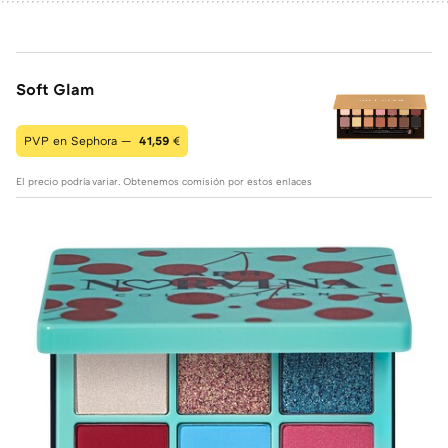
Soft Glam
PVP en Sephora —
41,59
€
El precio podría variar. Obtenemos comisión por estos enlaces