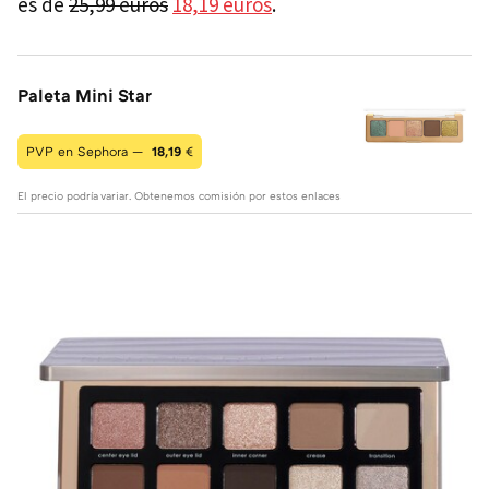
es de
25,99 euros
18,19 euros
.
Paleta Mini Star
PVP en Sephora —
18,19
€
El precio podría variar. Obtenemos comisión por estos enlaces