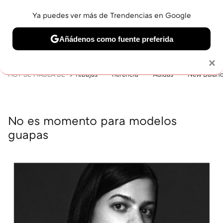
Ya puedes ver más de Trendencias en Google
MENÚ
NUEVO
Añádenos como fuente preferida
BELLEZA
SHOPPING
VIAJES
GASTRO
SNEAKERS
Solo necesitas una cuenta de Google
×
HOY SE HABLA DE
rebajas
herencia
Adidas
New Balan
No es momento para modelos
guapas