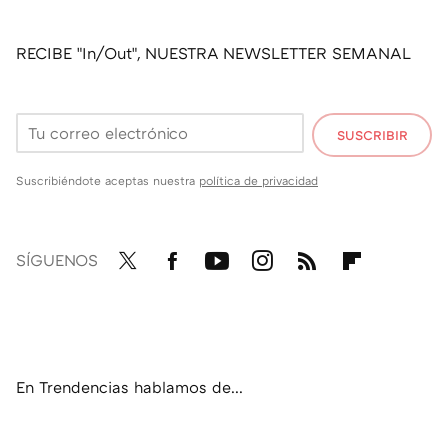
RECIBE "In/Out", NUESTRA NEWSLETTER SEMANAL
SUSCRIBIR
Suscribiéndote aceptas nuestra
política de privacidad
SÍGUENOS
Twit
Fac
You
Inst
RSS
Flip
ter
ebo
tub
agr
boa
ok
e
am
rd
En Trendencias hablamos de...