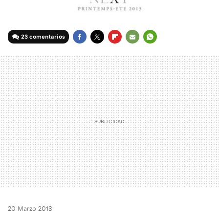
23 comentarios
FACEBOOK
TWITTER
FLIPBOARD
E-
WHATSAPP
MAIL
20 Marzo 2013