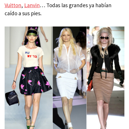
Vuitton
,
Lanvin
… Todas las grandes ya habían
caído a sus pies.