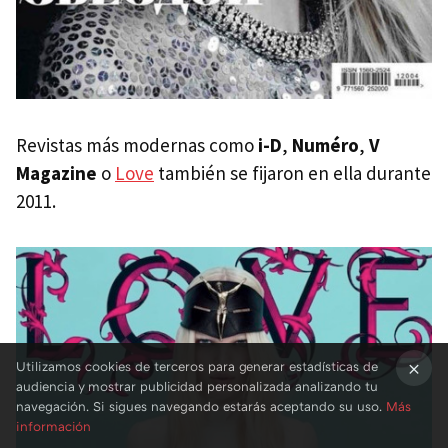
Revistas más modernas como
i-D
,
Numéro
,
V
Magazine
o
Love
también se fijaron en ella durante
2011.
Utilizamos cookies de terceros para generar estadísticas de
audiencia y mostrar publicidad personalizada analizando tu
×
navegación. Si sigues navegando estarás aceptando su uso.
Más
información