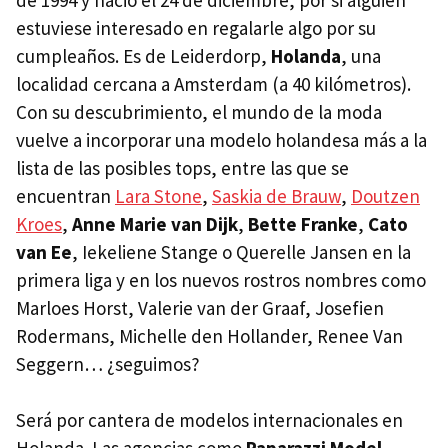
estuviese interesado en regalarle algo por su
cumpleaños. Es de Leiderdorp,
Holanda
, una
localidad cercana a Amsterdam (a 40 kilómetros).
Con su descubrimiento, el mundo de la moda
vuelve a incorporar una modelo holandesa más a la
lista de las posibles tops, entre las que se
encuentran
Lara Stone
,
Saskia de Brauw
,
Doutzen
Kroes
,
Anne Marie van Dijk
,
Bette Franke
,
Cato
van Ee
, Iekeliene Stange o Querelle Jansen en la
primera liga y en los nuevos rostros nombres como
Marloes Horst, Valerie van der Graaf, Josefien
Rodermans, Michelle den Hollander, Renee Van
Seggern… ¿seguimos?
Será por cantera de modelos internacionales en
Holanda. Las agencias como
Paparazzi Model