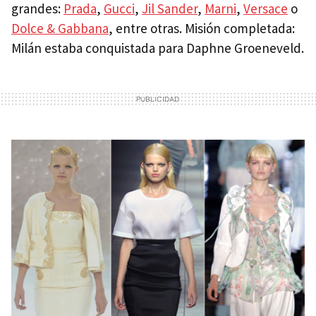
grandes:
Prada
,
Gucci
,
Jil Sander
,
Marni
,
Versace
o
Dolce & Gabbana
, entre otras. Misión completada:
Milán estaba conquistada para Daphne Groeneveld.