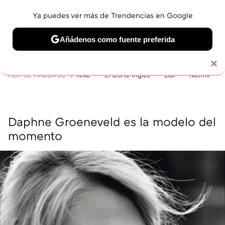
Ya puedes ver más de Trendencias en Google
MENÚ
NUEVO
Añádenos como fuente preferida
BELLEZA
SHOPPING
VIAJES
GASTRO
SNEAKERS
Solo necesitas una cuenta de Google
×
HOY SE HABLA DE
Nike
El Corte Inglés
Lidl
Netflix
Daphne Groeneveld es la modelo del
momento