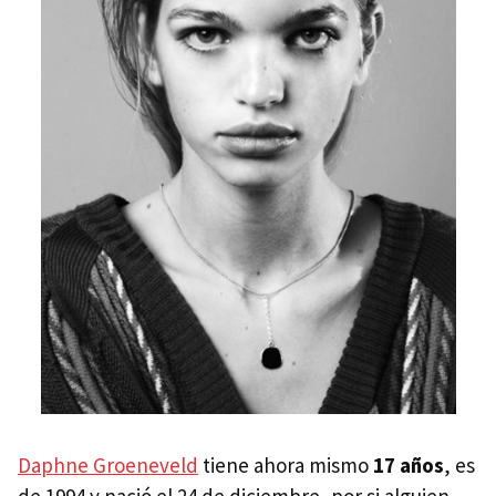
Daphne Groeneveld
tiene ahora mismo
17 años
, es
de 1994 y nació el 24 de diciembre, por si alguien