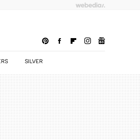
ERS
SILVER
PINTEREST
FACEBOOK
FLIPBOARD
INSTAGRAM
GOOGLENEWS