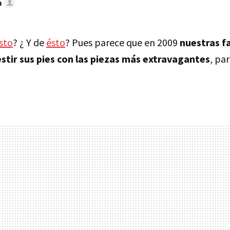
a
sto
? ¿ Y de
ésto
? Pues parece que en 2009
nuestras f
stir sus pies con las piezas más extravagantes
, pa