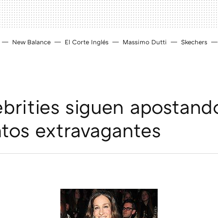
New Balance
El Corte Inglés
Massimo Dutti
Skechers
ebrities siguen apostand
atos extravagantes
D