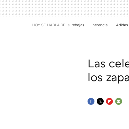
HOY SE HABLA DE
rebajas
herencia
Adidas
Las cel
los zap
FACEBOOK
TWITTER
FLIPBOAR
E-
MAIL