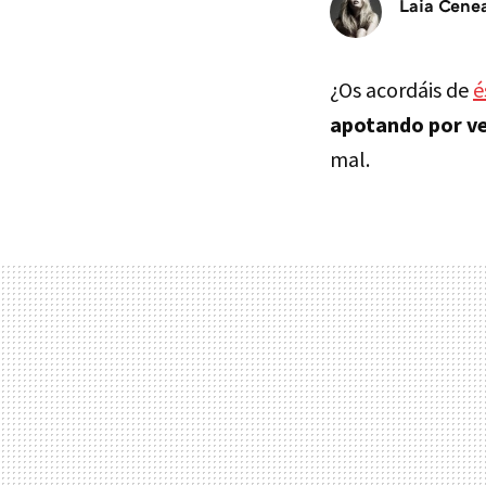
Laia Cene
¿Os acordáis de
é
apotando por ve
mal.