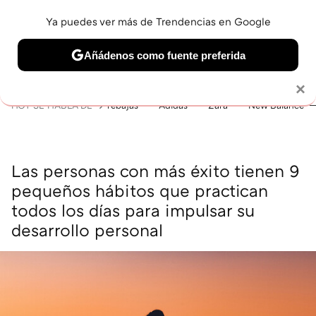
Ya puedes ver más de Trendencias en Google
MENÚ
NUEVO
Añádenos como fuente preferida
BELLEZA
SHOPPING
VIAJES
GASTRO
SNEAKERS
Solo necesitas una cuenta de Google
×
HOY SE HABLA DE
rebajas
Adidas
Zara
New Balance
Las personas con más éxito tienen 9
pequeños hábitos que practican
todos los días para impulsar su
desarrollo personal