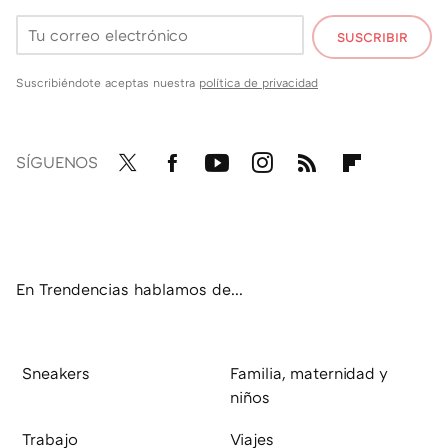
SUSCRIBIR
Suscribiéndote aceptas nuestra
política de privacidad
SÍGUENOS
Twit
Fac
You
Inst
RSS
Flip
ter
ebo
tub
agr
boa
ok
e
am
rd
En Trendencias hablamos de...
Sneakers
Familia, maternidad y
niños
Trabajo
Viajes