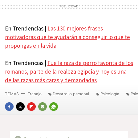
En Trendencias |
Las 130 mejores frases
motivadoras que te ayudarán a conseguir lo que te
propongas en la vida
En Trendencias |
Fue la raza de perro favorita de los
romanos, parte de la realeza egipcia y hoy es una
de las razas más caras y demandadas
TEMAS
Trabajo
Desarrollo personal
Psicología
Psic
FACEBOOK
TWITTER
FLIPBOARD
E-
WHATSAPP
MAIL