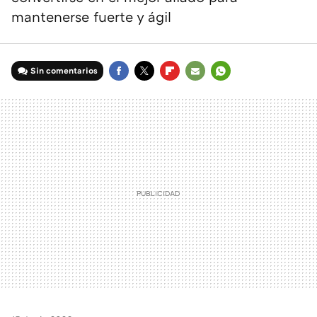
mantenerse fuerte y ágil
Sin comentarios
FACEBOOK
TWITTER
FLIPBOARD
E-
WHATSAPP
MAIL