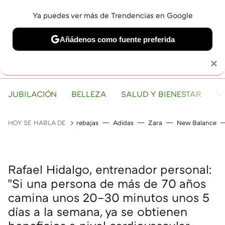
Ya puedes ver más de Trendencias en Google
MENÚ
NUEVO
Añádenos como fuente preferida
Solo necesitas una cuenta de Google
×
JUBILACIÓN
BELLEZA
SALUD Y BIENESTAR
V
HOY SE HABLA DE
rebajas
Adidas
Zara
New Balance
Rafael Hidalgo, entrenador personal:
"Si una persona de más de 70 años
camina unos 20–30 minutos unos 5
días a la semana, ya se obtienen