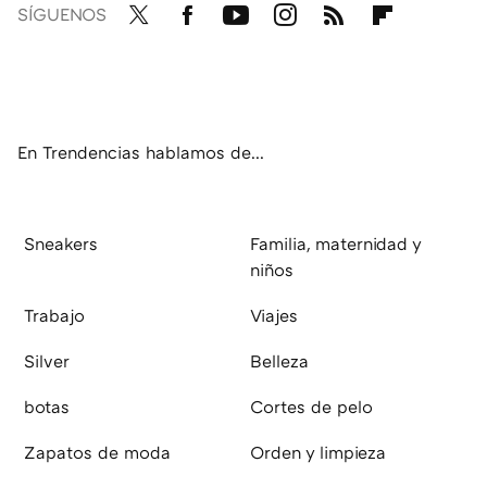
SÍGUENOS
Twit
Fac
You
Inst
RSS
Flip
ter
ebo
tub
agr
boa
ok
e
am
rd
En Trendencias hablamos de...
Sneakers
Familia, maternidad y
niños
Trabajo
Viajes
Silver
Belleza
botas
Cortes de pelo
Zapatos de moda
Orden y limpieza