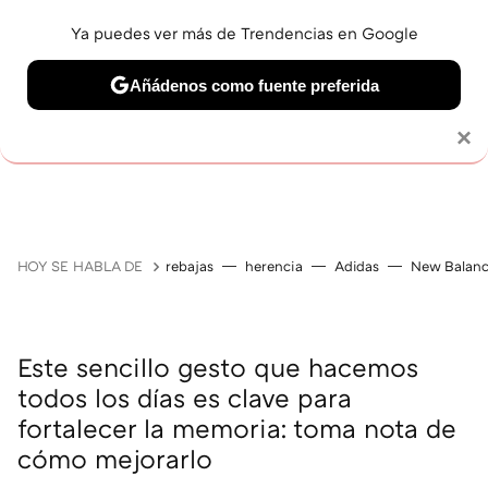
Ya puedes ver más de Trendencias en Google
Añádenos como fuente preferida
Solo necesitas una cuenta de Google
×
JUBILACIÓN
BELLEZA
SALUD Y BIENESTAR
V
HOY SE HABLA DE
rebajas
herencia
Adidas
New Balan
Este sencillo gesto que hacemos
todos los días es clave para
fortalecer la memoria: toma nota de
cómo mejorarlo