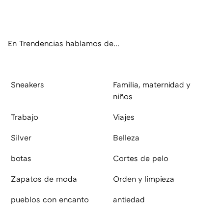
ter
ebo
tub
agr
boa
ok
e
am
rd
En Trendencias hablamos de...
Sneakers
Familia, maternidad y
niños
Trabajo
Viajes
Silver
Belleza
botas
Cortes de pelo
Zapatos de moda
Orden y limpieza
pueblos con encanto
antiedad