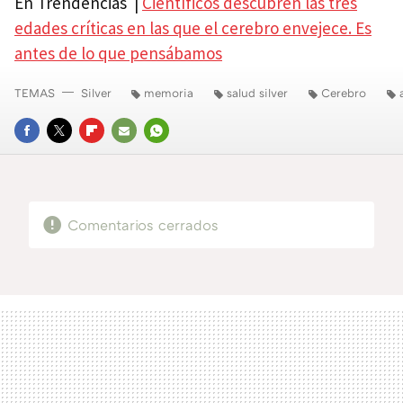
En Trendencias |
Científicos descubren las tres
edades críticas en las que el cerebro envejece. Es
antes de lo que pensábamos
TEMAS
Silver
memoria
salud silver
Cerebro
FACEBOOK
TWITTER
FLIPBOARD
E-
WHATSAPP
MAIL
Comentarios cerrados