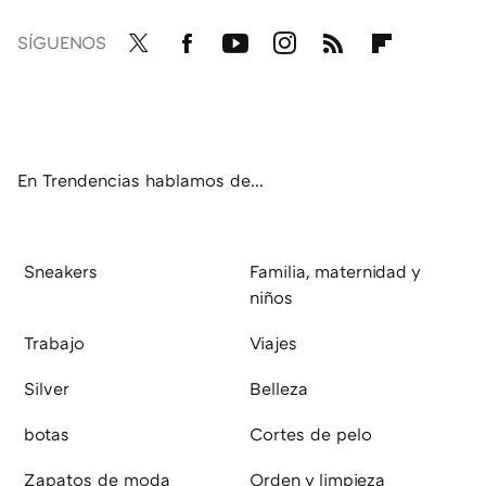
SÍGUENOS
Twit
Fac
You
Inst
RSS
Flip
ter
ebo
tub
agr
boa
ok
e
am
rd
En Trendencias hablamos de...
Sneakers
Familia, maternidad y
niños
Trabajo
Viajes
Silver
Belleza
botas
Cortes de pelo
Zapatos de moda
Orden y limpieza