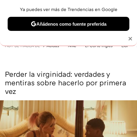
Ya puedes ver más de Trendencias en Google
MENÚ
NUEVO
Añádenos como fuente preferida
BELLEZA
SHOPPING
VIAJES
GASTRO
SNEAKERS
Solo necesitas una cuenta de Google
×
HOY SE HABLA DE
Adidas
Nike
El Corte Inglés
Lidl
Perder la virginidad: verdades y
mentiras sobre hacerlo por primera
vez