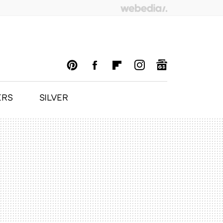
ERS
SILVER
PINTEREST
FACEBOOK
FLIPBOARD
INSTAGRAM
GOOGLENEWS