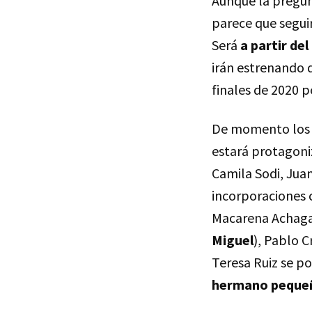
Aunque la pregun
parece que segui
Será
a partir del
irán estrenando 
finales de 2020 pe
De momento los ú
estará protagoni
Camila Sodi, Jua
incorporaciones 
Macarena Achaga e
Miguel
), Pablo C
Teresa Ruiz se po
hermano pequeñ