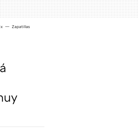
ix
Zapatillas
rá
muy