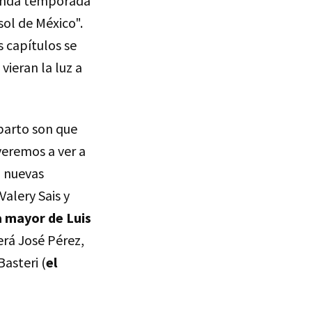
gunda temporada
ol de México".
 capítulos se
vieran la luz a
parto son que
veremos a ver a
á nuevas
alery Sais y
ja mayor de Luis
erá José Pérez,
asteri (
el