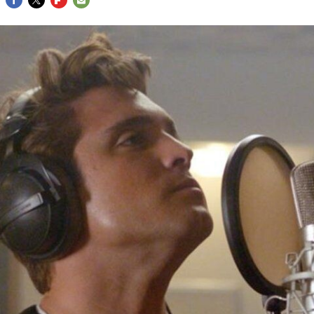
FACEBOOK
TWITTER
FLIPBOARD
E-
MAIL