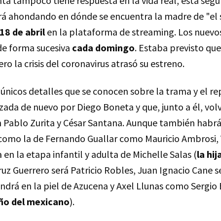
ta tampoco tiene respuesta en la vida real, esta se
rá ahondando en dónde se encuentra la madre de "el s
 18 de abril
en la plataforma de streaming. Los nuevos
de forma sucesiva
cada domingo
. Estaba previsto que 
ro la crisis del coronavirus atrasó su estreno.
nicos detalles que se conocen sobre la trama y el re
zada de nuevo por Diego Boneta y que, junto a él, vol
n Pablo Zurita y César Santana. Aunque también habr
como la de Fernando Guallar como Mauricio Ambrosi, V
n la etapa infantil y adulta de Michelle Salas (
la hi
ruz Guerrero será Patricio Robles, Juan Ignacio Cane s
ndrá en la piel de Azucena y Axel Llunas como Sergio B
o del mexicano
).