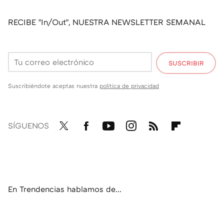
RECIBE "In/Out", NUESTRA NEWSLETTER SEMANAL
SUSCRIBIR
Suscribiéndote aceptas nuestra
política de privacidad
SÍGUENOS
Twit
Fac
You
Inst
RSS
Flip
ter
ebo
tub
agr
boa
ok
e
am
rd
En Trendencias hablamos de...