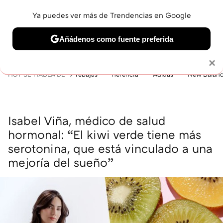
Ya puedes ver más de Trendencias en Google
MENÚ
NUEVO
Añádenos como fuente preferida
BELLEZA
SHOPPING
VIAJES
GASTRO
SNEAKERS
Solo necesitas una cuenta de Google
×
HOY SE HABLA DE
rebajas
herencia
Adidas
New Balan
Isabel Viña, médico de salud
hormonal: “El kiwi verde tiene más
serotonina, que está vinculado a una
mejoría del sueño”