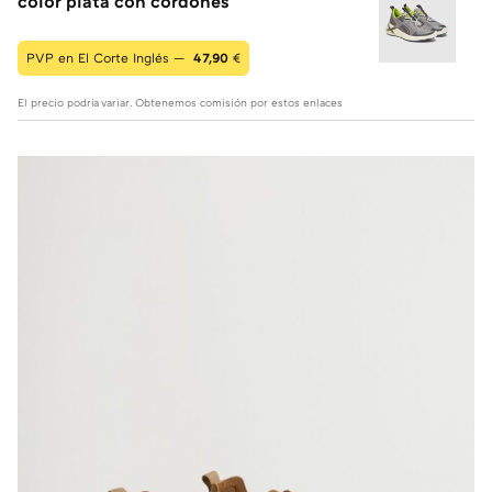
color plata con cordones
PVP en El Corte Inglés —
47,90
€
El precio podría variar. Obtenemos comisión por estos enlaces