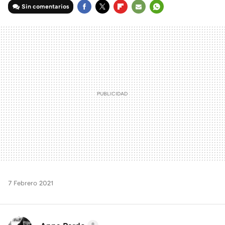
Sin comentarios
FACEBOOK
TWITTER
FLIPBOARD
E-
WHATSAPP
MAIL
7 Febrero 2021