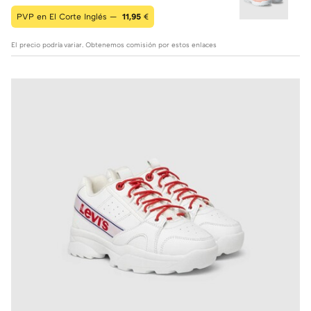
PVP en El Corte Inglés —
11,95
€
El precio podría variar. Obtenemos comisión por estos enlaces