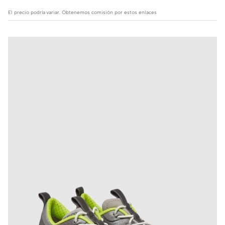
El precio podría variar. Obtenemos comisión por estos enlaces