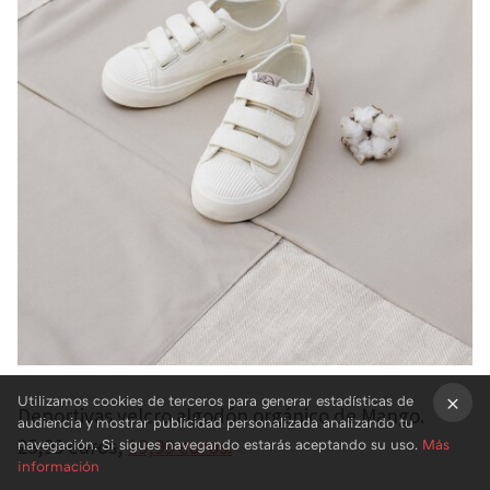
Utilizamos cookies de terceros para generar estadísticas de
Deportivas velcro algodón orgánico de Mango.
audiencia y mostrar publicidad personalizada analizando tu
25,99 euros
,
19,99 euros.
×
navegación. Si sigues navegando estarás aceptando su uso.
Más
información