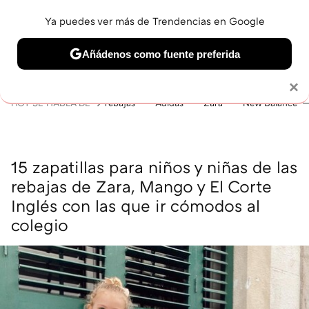
Ya puedes ver más de Trendencias en Google
MENÚ
NUEVO
Añádenos como fuente preferida
BELLEZA
SHOPPING
VIAJES
GASTRO
SNEAKERS
Solo necesitas una cuenta de Google
×
HOY SE HABLA DE
rebajas
Adidas
Zara
New Balance
15 zapatillas para niños y niñas de las
rebajas de Zara, Mango y El Corte
Inglés con las que ir cómodos al
colegio