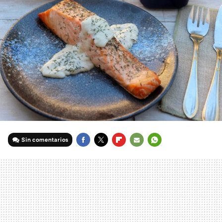
Sin comentarios
FACEBOOK
TWITTER
FLIPBOARD
E-
WHATSAPP
MAIL