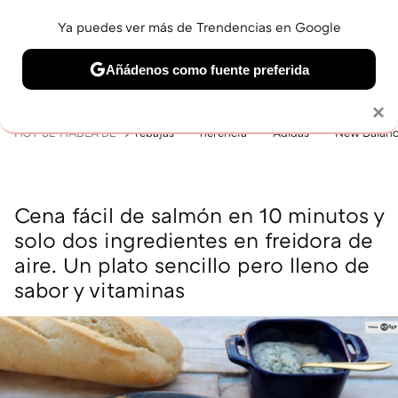
Ya puedes ver más de Trendencias en Google
MENÚ
NUEVO
Añádenos como fuente preferida
BELLEZA
SHOPPING
VIAJES
GASTRO
SNEAKERS
Solo necesitas una cuenta de Google
×
HOY SE HABLA DE
rebajas
herencia
Adidas
New Balan
Cena fácil de salmón en 10 minutos y
solo dos ingredientes en freidora de
aire. Un plato sencillo pero lleno de
sabor y vitaminas