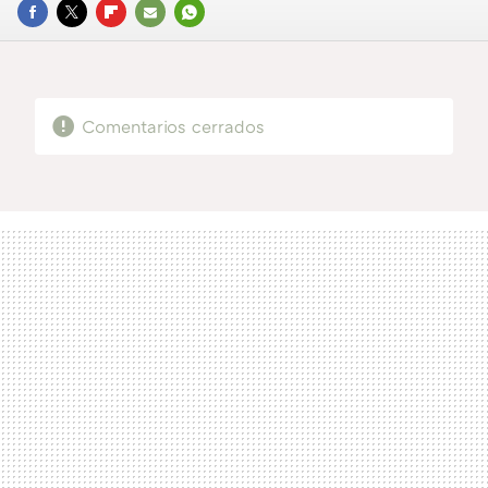
FACEBOOK
TWITTER
FLIPBOARD
E-
WHATSAPP
MAIL
Comentarios cerrados