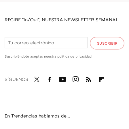
RECIBE "In/Out", NUESTRA NEWSLETTER SEMANAL
SUSCRIBIR
Suscribiéndote aceptas nuestra
política de privacidad
SÍGUENOS
Twit
Fac
You
Inst
RSS
Flip
ter
ebo
tub
agr
boa
ok
e
am
rd
En Trendencias hablamos de...