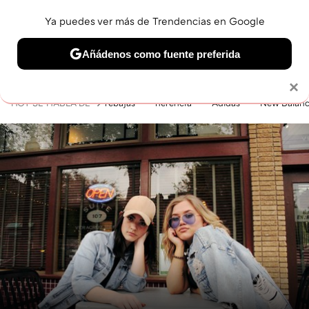
Ya puedes ver más de Trendencias en Google
MENÚ
NUEVO
Añádenos como fuente preferida
BELLEZA
SHOPPING
VIAJES
GASTRO
SNEAKERS
Solo necesitas una cuenta de Google
×
HOY SE HABLA DE
rebajas
herencia
Adidas
New Balan