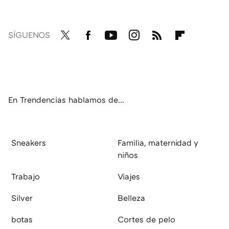
SÍGUENOS
Twit
Fac
You
Inst
RSS
Flip
ter
ebo
tub
agr
boa
ok
e
am
rd
En Trendencias hablamos de...
Sneakers
Familia, maternidad y
niños
Trabajo
Viajes
Silver
Belleza
botas
Cortes de pelo