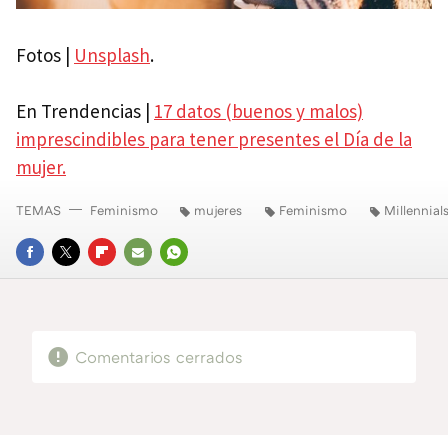
Fotos |
Unsplash
.
En Trendencias |
17 datos (buenos y malos)
imprescindibles para tener presentes el Día de la
mujer.
TEMAS
Feminismo
mujeres
Feminismo
Millennial
FACEBOOK
TWITTER
FLIPBOARD
E-
WHATSAPP
MAIL
Comentarios cerrados