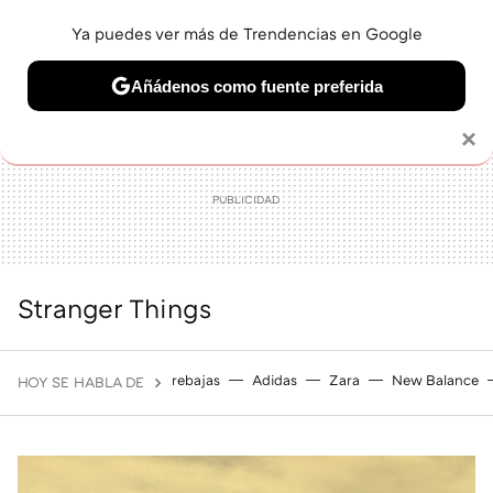
Ya puedes ver más de Trendencias en Google
MENÚ
NUEVO
Añádenos como fuente preferida
BELLEZA
SHOPPING
VIAJES
GASTRO
SNEAKERS
Solo necesitas una cuenta de Google
×
Stranger Things
rebajas
Adidas
Zara
New Balance
HOY SE HABLA DE