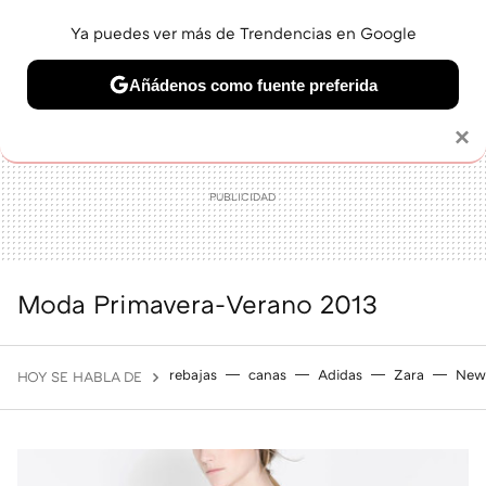
Ya puedes ver más de Trendencias en Google
MENÚ
NUEVO
Añádenos como fuente preferida
BELLEZA
SHOPPING
VIAJES
GASTRO
SNEAKERS
Solo necesitas una cuenta de Google
×
Moda Primavera-Verano 2013
rebajas
canas
Adidas
Zara
New
HOY SE HABLA DE