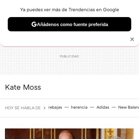
Ya puedes ver más de Trendencias en Google
MENÚ
NUEVO
Añádenos como fuente preferida
BELLEZA
SHOPPING
VIAJES
GASTRO
SNEAKERS
Solo necesitas una cuenta de Google
×
Kate Moss
rebajas
herencia
Adidas
New Balan
HOY SE HABLA DE