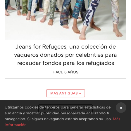
Jeans for Refugees, una colección de
vaqueros donados por celebrities para
recaudar fondos para los refugiados
HACE 6 AÑOS
MÁS ANTIGUAS
»
Utilizamos cookies de terceros para generar estadísticas de
ARCHIVO DE NOTICIAS
audiencia y mostrar publicidad personalizada analizando tu
×
navegación. Si sigues navegando estarás aceptando su uso.
Más
información