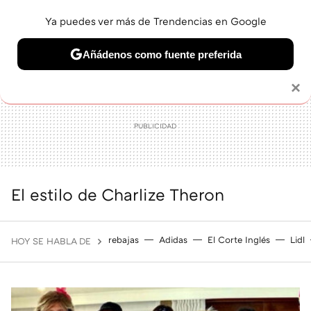
Ya puedes ver más de Trendencias en Google
MENÚ
NUEVO
Añádenos como fuente preferida
BELLEZA
SHOPPING
VIAJES
GASTRO
SNEAKERS
Solo necesitas una cuenta de Google
×
El estilo de Charlize Theron
rebajas
Adidas
El Corte Inglés
Lidl
HOY SE HABLA DE