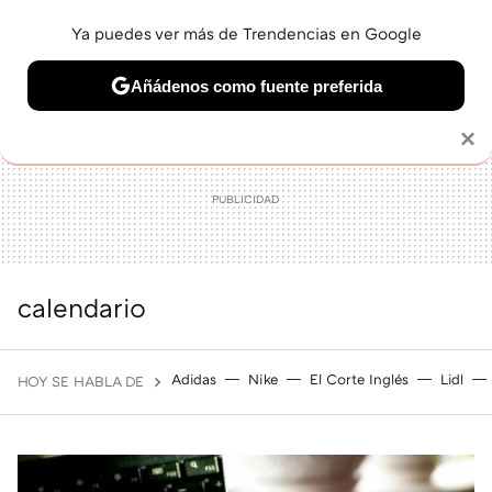
Ya puedes ver más de Trendencias en Google
MENÚ
NUEVO
Añádenos como fuente preferida
BELLEZA
SHOPPING
VIAJES
GASTRO
SNEAKERS
Solo necesitas una cuenta de Google
×
calendario
Adidas
Nike
El Corte Inglés
Lidl
HOY SE HABLA DE