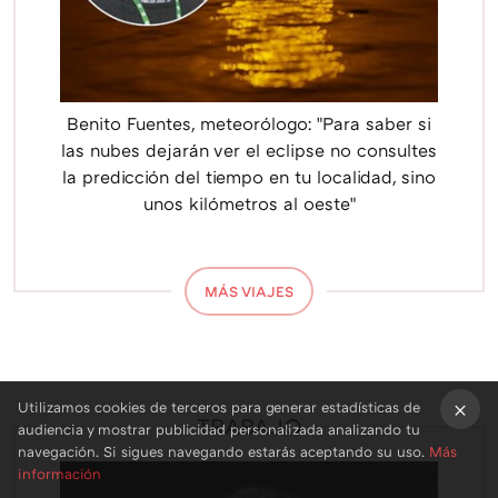
Benito Fuentes, meteorólogo: "Para saber si
las nubes dejarán ver el eclipse no consultes
la predicción del tiempo en tu localidad, sino
unos kilómetros al oeste"
MÁS VIAJES
Utilizamos cookies de terceros para generar estadísticas de
TRABAJO
audiencia y mostrar publicidad personalizada analizando tu
×
navegación. Si sigues navegando estarás aceptando su uso.
Más
información