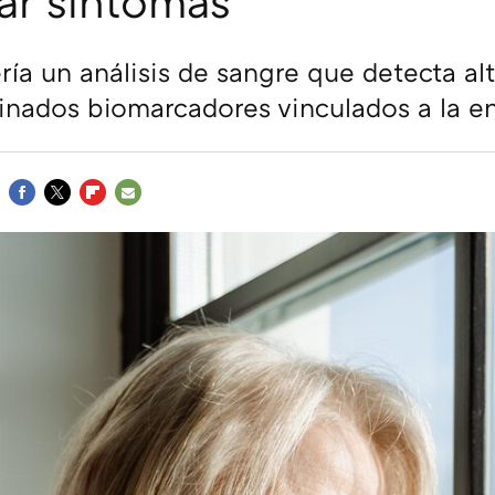
ar síntomas
ría un análisis de sangre que detecta al
inados biomarcadores vinculados a la 
FACEBOOK
TWITTER
FLIPBOARD
E-
MAIL