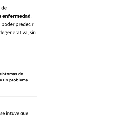
e de
la enfermedad
.
 poder predecir
degenerativa; sin
 síntomas de
e un problema
se intuye que