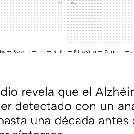
lés
Skechers
Lidl
Netflix
Prime Video
Zapatillas
J
dio revela que el Alzhéi
ser detectado con un aná
hasta una década antes