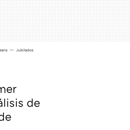
eans
Jubilados
mer
lisis de
 de