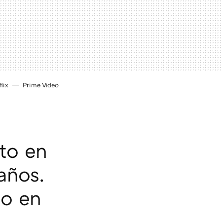
lix
Prime Video
rto en
años.
lo en