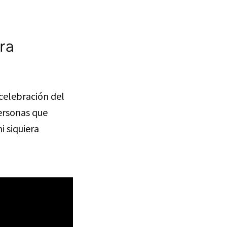
ra
 celebración del
ersonas que
i siquiera