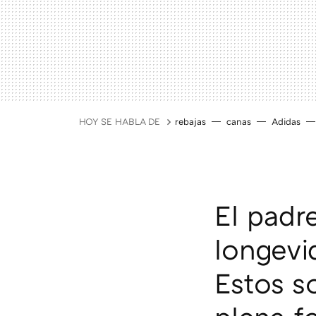
HOY SE HABLA DE
rebajas
canas
Adidas
El padr
longevi
Estos s