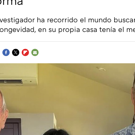
orma
vestigador ha recorrido el mundo busca
 longevidad, en su propia casa tenía el m
FACEBOOK
TWITTER
FLIPBOARD
E-
MAIL