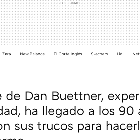
Zara
New Balance
El Corte Inglés
Skechers
Lidl
Netf
e de Dan Buettner, expe
dad, ha llegado a los 90 
on sus trucos para hacer