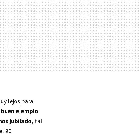
uy lejos para
n buen ejemplo
os jubilado,
tal
el 90