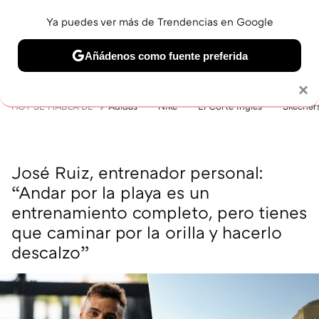
Ya puedes ver más de Trendencias en Google
MENÚ
NUEVO
Añádenos como fuente preferida
BELLEZA
SHOPPING
VIAJES
GASTRO
SNEAKERS
Solo necesitas una cuenta de Google
×
HOY SE HABLA DE
Adidas
Nike
El Corte Inglés
Skecher
José Ruiz, entrenador personal:
“Andar por la playa es un
entrenamiento completo, pero tienes
que caminar por la orilla y hacerlo
descalzo”