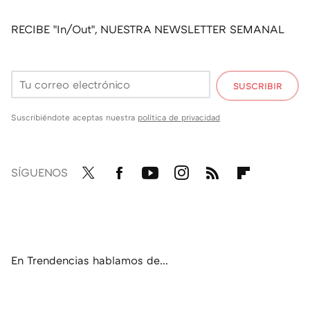
RECIBE "In/Out", NUESTRA NEWSLETTER SEMANAL
SUSCRIBIR
Suscribiéndote aceptas nuestra
política de privacidad
SÍGUENOS
Twit
Fac
You
Inst
RSS
Flip
ter
ebo
tub
agr
boa
ok
e
am
rd
En Trendencias hablamos de...