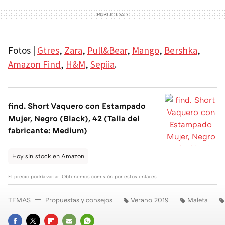
Fotos |
Gtres
,
Zara
,
Pull&Bear
,
Mango
,
Bershka
,
Amazon Find
,
H&M
,
Sepiia
.
find. Short Vaquero con Estampado
Mujer, Negro (Black), 42 (Talla del
fabricante: Medium)
Hoy sin stock en Amazon
El precio podría variar. Obtenemos comisión por estos enlaces
TEMAS
Propuestas y consejos
Verano 2019
Maleta