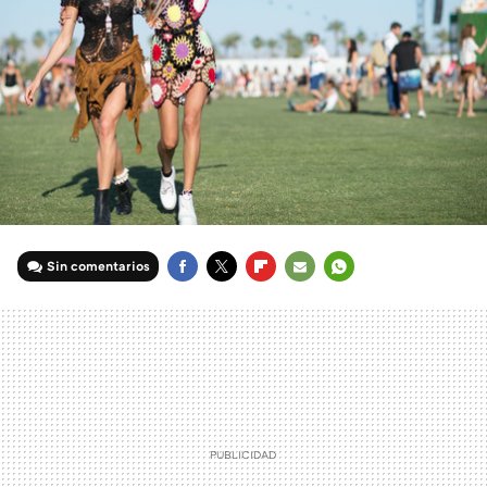
Sin comentarios
FACEBOOK
TWITTER
FLIPBOARD
E-
WHATSAPP
MAIL