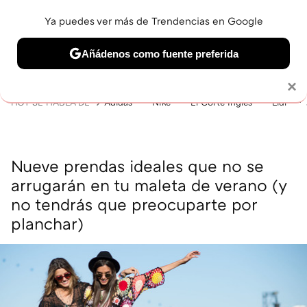
Ya puedes ver más de Trendencias en Google
MENÚ
NUEVO
Añádenos como fuente preferida
BELLEZA
SHOPPING
VIAJES
GASTRO
SNEAKERS
Solo necesitas una cuenta de Google
×
HOY SE HABLA DE
Adidas
Nike
El Corte Inglés
Lidl
Nueve prendas ideales que no se
arrugarán en tu maleta de verano (y
no tendrás que preocuparte por
planchar)