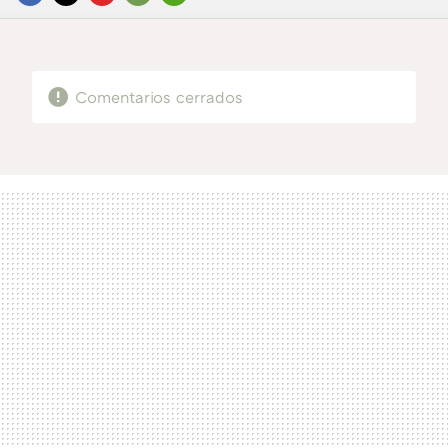
FACEBOOK
TWITTER
FLIPBOARD
E-
WHATSAPP
MAIL
Comentarios cerrados