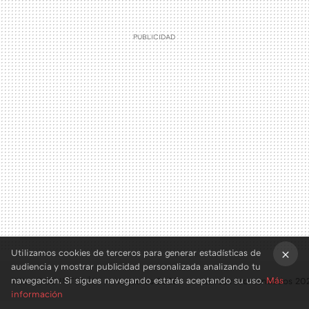
Utilizamos cookies de terceros para generar estadísticas de
audiencia y mostrar publicidad personalizada analizando tu
×
navegación. Si sigues navegando estarás aceptando su uso.
Más
TEMAS DE INTERÉS
Vaqueros 2026
Libros recomendados 2
información