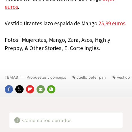
euros
.
Vestido tirantes lazo espalda de Mango
25,99 euros
.
Fotos | Mujercitas, Mango, Zara, Asos, Highly
Preppy, & Other Stories, El Corte Inglés.
TEMAS
Propuestas y consejos
cuello peter pan
Vestido
FACEBOOK
TWITTER
FLIPBOARD
E-
WHATSAPP
MAIL
Comentarios cerrados