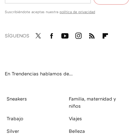
Suscribiéndote aceptas nuestra
política de privacidad
SÍGUENOS
Twit
Fac
You
Inst
RSS
Flip
ter
ebo
tub
agr
boa
ok
e
am
rd
En Trendencias hablamos de...
Sneakers
Familia, maternidad y
niños
Trabajo
Viajes
Silver
Belleza