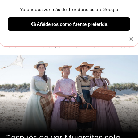
Ya puedes ver más de Trendencias en Google
MENÚ
NUEVO
Añádenos como fuente preferida
BELLEZA
SHOPPING
VIAJES
GASTRO
SNEAKERS
Solo necesitas una cuenta de Google
×
HOY SE HABLA DE
rebajas
Adidas
Zara
New Balance
Después de ver Mujercitas solo