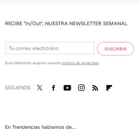
RECIBE "In/Out", NUESTRA NEWSLETTER SEMANAL
SUSCRIBIR
Suscribiéndote aceptas nuestra
política de privacidad
SÍGUENOS
Twit
Fac
You
Inst
RSS
Flip
ter
ebo
tub
agr
boa
ok
e
am
rd
En Trendencias hablamos de...