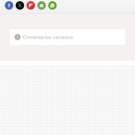
FACEBOOK
TWITTER
FLIPBOARD
E-
WHATSAPP
MAIL
Comentarios cerrados