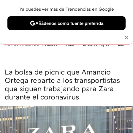
Ya puedes ver más de Trendencias en Google
MENÚ
NUEVO
Añádenos como fuente preferida
BELLEZA
SHOPPING
VIAJES
GASTRO
SNEAKERS
Solo necesitas una cuenta de Google
×
HOY SE HABLA DE
Adidas
Nike
El Corte Inglés
Lidl
La bolsa de picnic que Amancio
Ortega reparte a los transportistas
que siguen trabajando para Zara
durante el coronavirus