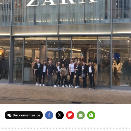
Sin comentarios
FACEBOOK
TWITTER
FLIPBOARD
E-
WHATSAPP