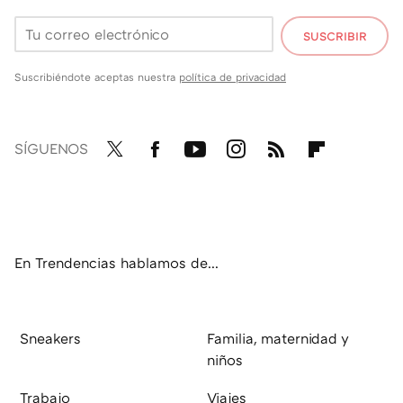
SUSCRIBIR
Suscribiéndote aceptas nuestra
política de privacidad
SÍGUENOS
Twit
Fac
You
Inst
RSS
Flip
ter
ebo
tub
agr
boa
ok
e
am
rd
En Trendencias hablamos de...
Sneakers
Familia, maternidad y
niños
Trabajo
Viajes