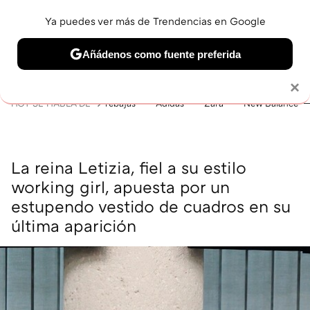
Ya puedes ver más de Trendencias en Google
MENÚ
NUEVO
Añádenos como fuente preferida
BELLEZA
SHOPPING
VIAJES
GASTRO
SNEAKERS
Solo necesitas una cuenta de Google
×
HOY SE HABLA DE
rebajas
Adidas
Zara
New Balance
La reina Letizia, fiel a su estilo
working girl, apuesta por un
estupendo vestido de cuadros en su
última aparición