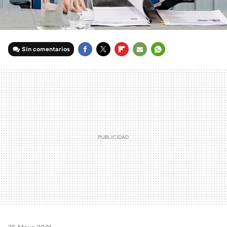
Sin comentarios
FACEBOOK
TWITTER
FLIPBOARD
E-
WHATSAPP
MAIL