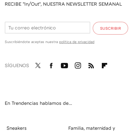
RECIBE "In/Out", NUESTRA NEWSLETTER SEMANAL
SUSCRIBIR
Suscribiéndote aceptas nuestra
política de privacidad
SÍGUENOS
Twit
Fac
You
Inst
RSS
Flip
ter
ebo
tub
agr
boa
ok
e
am
rd
En Trendencias hablamos de...
Sneakers
Familia, maternidad y