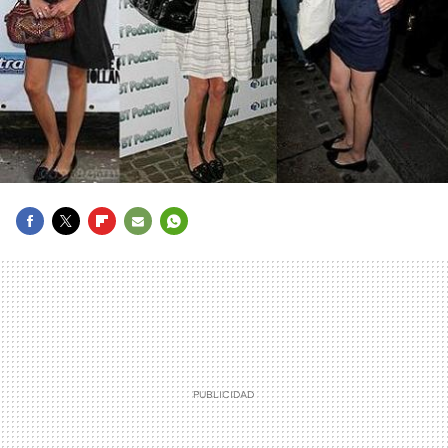
FACEBOOK
TWITTER
FLIPBOARD
E-
WHATSAPP
MAIL