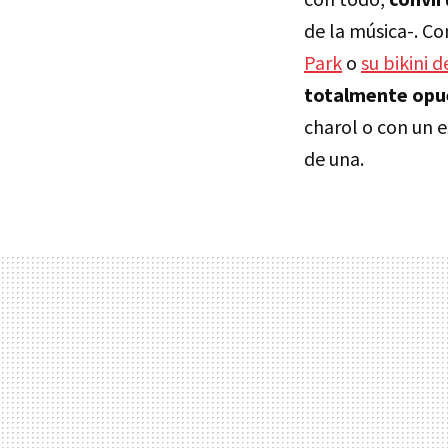
de la música-. C
Park
o
su bikini 
totalmente opu
charol o con un 
de una.