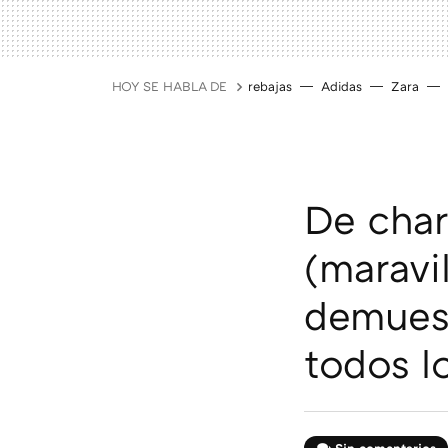
HOY SE HABLA DE
rebajas
Adidas
Zara
De char
(maravi
demuest
todos lo