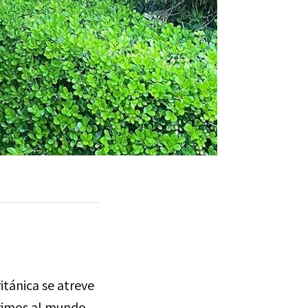
itánica se atreve
erimos al mundo