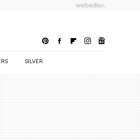
ERS
SILVER
PINTEREST
FACEBOOK
FLIPBOARD
INSTAGRAM
GOOGLENEWS