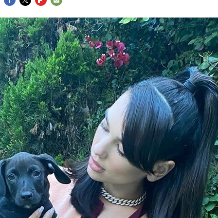
FACEBOOK
TWITTER
FLIPBOARD
E-
MAIL