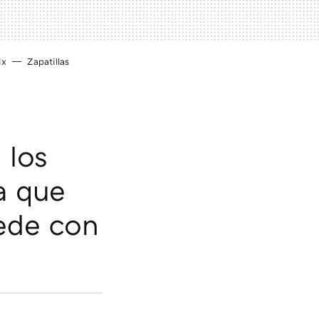
ix
Zapatillas
 los
a que
ede con