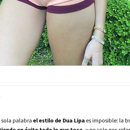
a sola palabra
el estilo de Dua Lipa
es imposible: la br
tiendo en éxito todo lo que toca
-y no solo nos ref