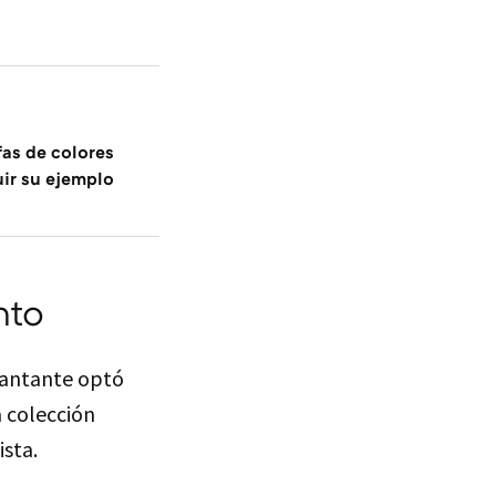
fas de colores
uir su ejemplo
nto
 cantante optó
a colección
ista.